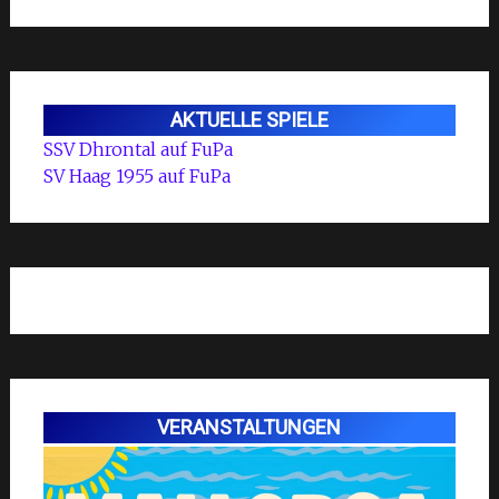
AKTUELLE SPIELE
SSV Dhrontal auf FuPa
SV Haag 1955 auf FuPa
VERANSTALTUNGEN