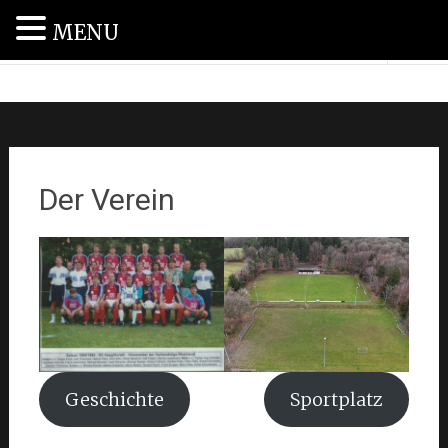
MENU
SV Haag 1955 e.V.
Zum
Inhalt
springen
Der Verein
Geschichte
Sportplatz